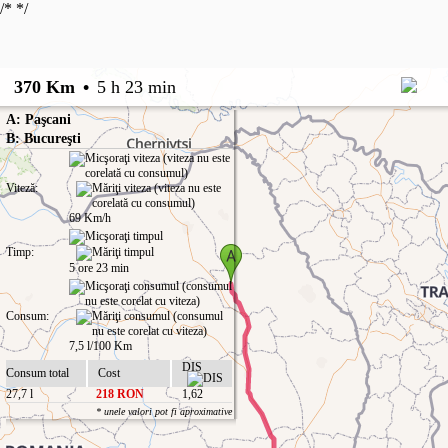
/*
*/
370 Km
•
5 h 23 min
A: Paşcani
B: Bucureşti
Viteză:
69 Km/h
Timp:
5 ore 23 min
Consum:
7,5 l/100 Km
DIS
Consum total
Cost
27,7 l
218 RON
1,62
* unele valori pot fi aproximative