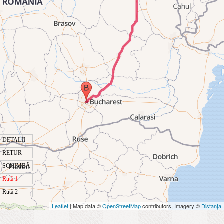
DETALII
RETUR
SCHIMBĂ
Rută 1
Rută 2