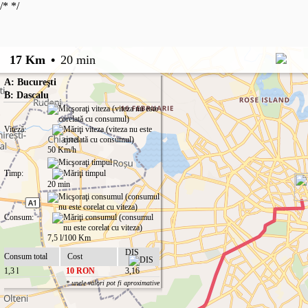
/*
*/
17 Km
•
20 min
A: Bucureşti
B: Dascalu
Viteză:
50 Km/h
Timp:
20 min
Consum:
7,5 l/100 Km
DIS
Consum total
Cost
1,3 l
10 RON
3,16
* unele valori pot fi aproximative