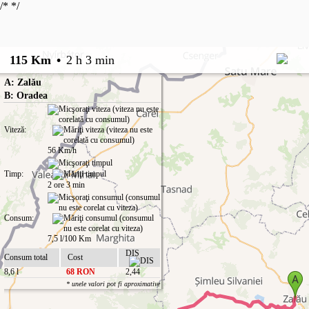
/*
*/
115 Km
•
2 h 3 min
A: Zalău
B: Oradea
Viteză:
56 Km/h
Timp:
2 ore 3 min
Consum:
7,5 l/100 Km
DIS
Consum total
Cost
8,6 l
68 RON
2,44
* unele valori pot fi aproximative