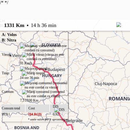
/*
*/
1331 Km
•
14 h 36 min
A: Volos
B: Nitra
Viteză:
91 Km/h
Timp:
14 ore 36 min
Consum:
7,5 l/100 Km
DIS
Consum total
Cost
99,9 l
784 RON
0,92
* unele valori pot fi aproximative