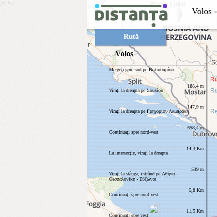
/*
*/
Volos
Rută
Volos
Sc
Mergeţi spre sud pe Βελισσαρίου
Ru
188,4 m
Ru
Viraţi la dreapta pe Σουλίου
147,9 m
Re
Viraţi la dreapta pe Γρηγορίου Λαμπράκη
658,4 m
Continuaţi spre nord-vest
14,3 Km
La intersecţie, viraţi la dreapta
539 m
Viraţi la stânga, intrând pe Αθήνα -
Θεσσαλονίκη - Εύζωνοι
5,8 Km
Continuaţi spre nord-vest
11,5 Km
Continuaţi spre vest