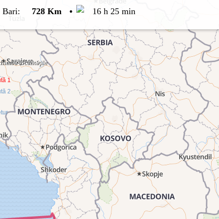
-
Bari
:
728 Km
•
16 h 25 min
himbă localităţile
tă 1
tă 2
tur