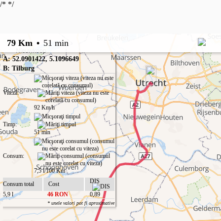
/*
*/
79 Km
•
51 min
A: 52.0901422, 5.1096649
B: Tilburg
Viteză:
92 Km/h
Timp:
51 min
Consum:
7,5 l/100 Km
DIS
Consum total
Cost
5,9 l
46 RON
0,89
* unele valori pot fi aproximative