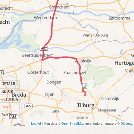
DETALII
RETUR
SCHIMBĂ
Rută 1
Rută 2