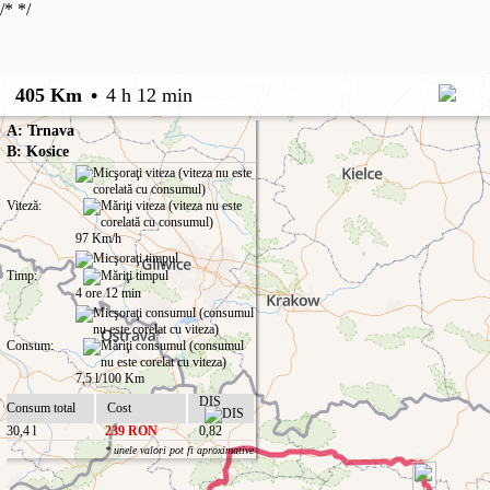
/*
*/
405 Km
•
4 h 12 min
A: Trnava
B: Kosice
Viteză:
97 Km/h
Timp:
4 ore 12 min
Consum:
7,5 l/100 Km
DIS
Consum total
Cost
30,4 l
239 RON
0,82
* unele valori pot fi aproximative