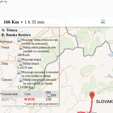
/*
*/
166 Km
•
1 h 35 min
A: Trnava
B: Banska Bystrica
Viteză:
106 Km/h
Timp:
1 oră 35 min
Consum:
7,5 l/100 Km
DIS
Consum total
Cost
12,5 l
98 RON
0,68
* unele valori pot fi aproximative