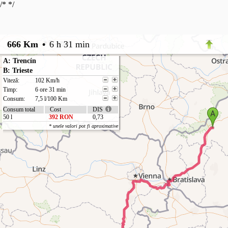
/*
*/
666 Km
•
6 h 31 min
A: Trencín
B: Trieste
Viteză:
102 Km/h
Timp:
6 ore 31 min
Consum:
7,5 l/100 Km
Consum total
Cost
DIS
50 l
392 RON
0,73
* unele valori pot fi aproximative