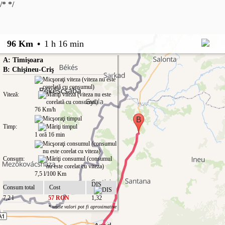
/*
*/
96 Km
•
1 h 16 min
A: Timişoara
B: Chişineu-Criş
Viteză:
76 Km/h
Timp:
1 oră 16 min
Consum:
7,5 l/100 Km
DIS
Consum total
Cost
7,2 l
57 RON
1,32
* unele valori pot fi aproximative