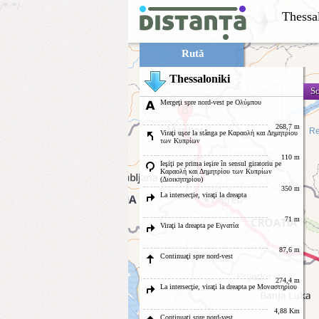
/*
*/
Thessa
Rută
Thessaloniki
Sc
Mergeţi spre nord-vest pe Ολύμπου
268,7 m
Re
Viraţi uşor la stânga pe Καραολή και Δημητρίου
των Κυπρίων
110 m
Ieşiţi pe prima ieşire în sensul giratoriu pe
Καραολή και Δημητρίου των Κυπρίων
(Διοικητηρίου)
350 m
La intersecţie, viraţi la dreapta
71 m
Viraţi la dreapta pe Εγνατία
87,6 m
Continuaţi spre nord-vest
274,4 m
La intersecţie, viraţi la dreapta pe Μοναστηρίου
4,88 Km
Continuaţi spre nord-vest