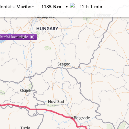
loniki
-
Maribor
:
1135 Km
•
12 h 1 min
himbă localităţile
tur