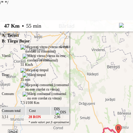
/*
*/
47 Km
•
55 min
A: Tecuci
B: Târgu Bujor
Viteză:
51 Km/h
Timp:
55 min
Consum:
7,5 l/100 Km
DIS
Consum total
Cost
3,5 l
28 RON
2,96
* unele valori pot fi aproximative