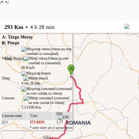
/*
*/
293 Km
•
4 h 28 min
A: Târgu Mureş
B: Piteşti
Viteză:
66 Km/h
Timp:
4 ore 28 min
Consum:
7,5 l/100 Km
DIS
Consum total
Cost
22 l
173 RON
1,77
* unele valori pot fi aproximative