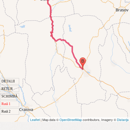
DETALII
RETUR
SCHIMBĂ
Rută 1
Rută 2