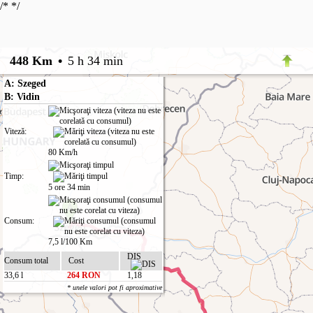
/*
*/
448 Km
•
5 h 34 min
A: Szeged
B: Vidin
Viteză:
80 Km/h
Timp:
5 ore 34 min
Consum:
7,5 l/100 Km
DIS
Consum total
Cost
33,6 l
264 RON
1,18
* unele valori pot fi aproximative