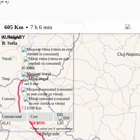
/*
*/
605 Km
•
7 h 6 min
A: Szeged
B: Sofia
Viteză:
85 Km/h
Timp:
7 ore 6 min
Consum:
7,5 l/100 Km
DIS
Consum total
Cost
45,4 l
356 RON
1,05
* unele valori pot fi aproximative