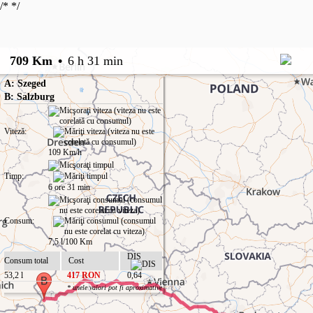
/*
*/
709 Km
•
6 h 31 min
A: Szeged
B: Salzburg
Viteză:
109 Km/h
Timp:
6 ore 31 min
Consum:
7,5 l/100 Km
DIS
Consum total
Cost
53,2 l
417 RON
0,64
* unele valori pot fi aproximative