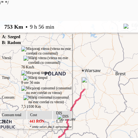
/*
*/
753 Km
•
9 h 56 min
A: Szeged
B: Radom
Viteză:
76 Km/h
Timp:
9 ore 56 min
Consum:
7,5 l/100 Km
DIS
Consum total
Cost
56,5 l
443 RON
1,33
* unele valori pot fi aproximative