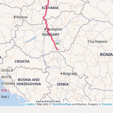
DETALII
RETUR
SCHIMBĂ
Rută 1
Rută 2