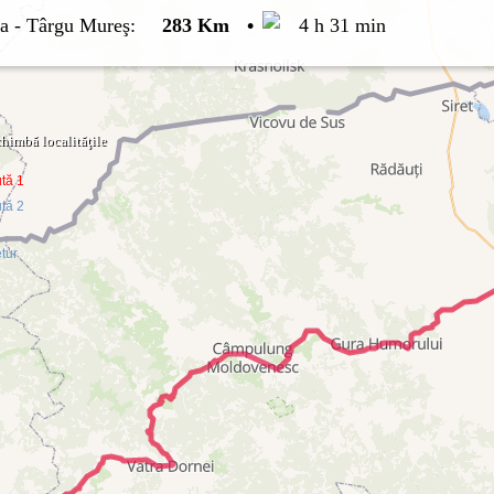
a
-
Târgu Mureş
:
283 Km
•
4 h 31 min
himbă localităţile
tă 1
tă 2
tur