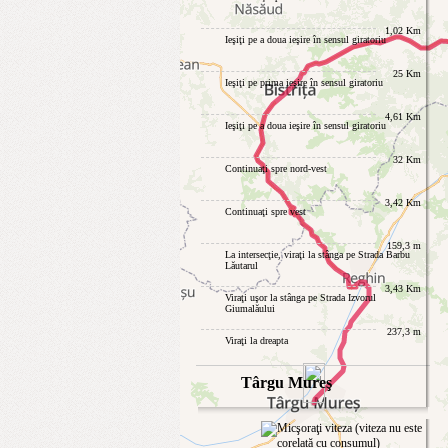
1,02 Km
Ieşiţi pe a doua ieşire în sensul giratoriu
25 Km
Ieşiţi pe prima ieşire în sensul giratoriu
4,61 Km
Ieşiţi pe a doua ieşire în sensul giratoriu
32 Km
Continuaţi spre nord-vest
3,42 Km
Continuaţi spre vest
159,3 m
La intersecţie, viraţi la stânga pe Strada Barbu
Lăutarul
3,43 Km
Viraţi uşor la stânga pe Strada Izvorul
Giumalăului
237,3 m
Viraţi la dreapta
1,55 Km
Târgu Mureş
Viraţi la dreapta, intrând
31 Km
La intersecţie, viraţi la dreapta pe Podul Verde