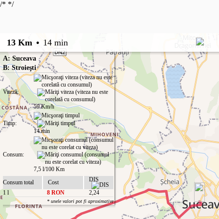
/*
*/
13 Km
•
14 min
A: Suceava
B: Stroieşti
Viteză:
59 Km/h
Timp:
14 min
Consum:
7,5 l/100 Km
DIS
Consum total
Cost
1 l
8 RON
2,24
* unele valori pot fi aproximative