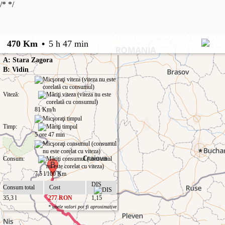
/*
*/
470 Km
•
5 h 47 min
A: Stara Zagora
B: Vidin
Viteză:
81 Km/h
Timp:
5 ore 47 min
Consum:
7,5 l/100 Km
DIS
Consum total
Cost
35,3 l
277 RON
1,15
* unele valori pot fi aproximative