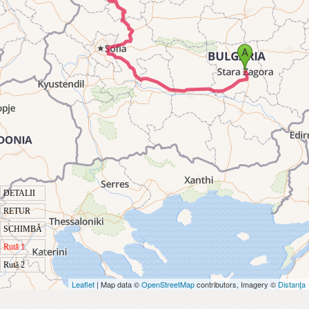
DETALII
RETUR
SCHIMBĂ
Rută 1
Rută 2