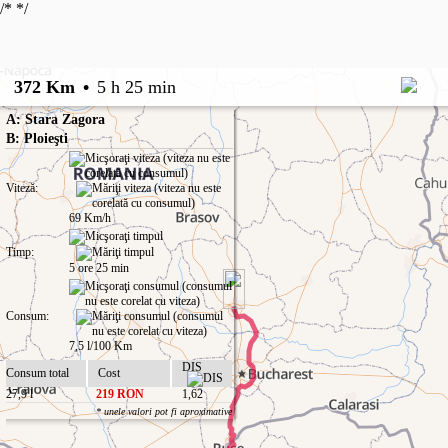
/*
*/
372 Km
•
5 h 25 min
A: Stara Zagora
B: Ploieşti
Viteză:
69 Km/h
Timp:
5 ore 25 min
Consum:
7,5 l/100 Km
DIS
Consum total
Cost
27,9 l
219 RON
1,62
* unele valori pot fi aproximative