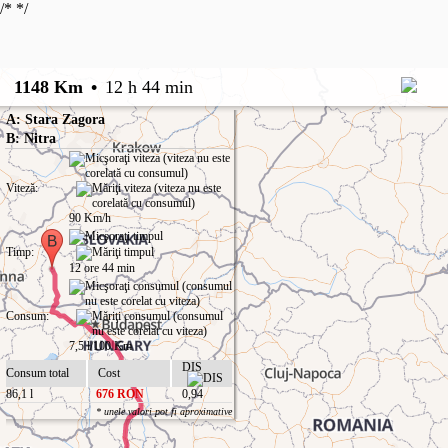
/*
*/
1148 Km
•
12 h 44 min
A: Stara Zagora
B: Nitra
Viteză:
90 Km/h
Timp:
12 ore 44 min
Consum:
7,5 l/100 Km
DIS
Consum total
Cost
86,1 l
676 RON
0,94
* unele valori pot fi aproximative