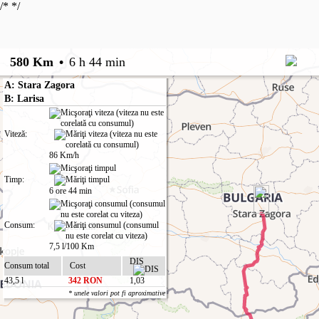
/*
*/
580 Km
•
6 h 44 min
A: Stara Zagora
B: Larisa
Viteză:
86 Km/h
Timp:
6 ore 44 min
Consum:
7,5 l/100 Km
DIS
Consum total
Cost
43,5 l
342 RON
1,03
* unele valori pot fi aproximative