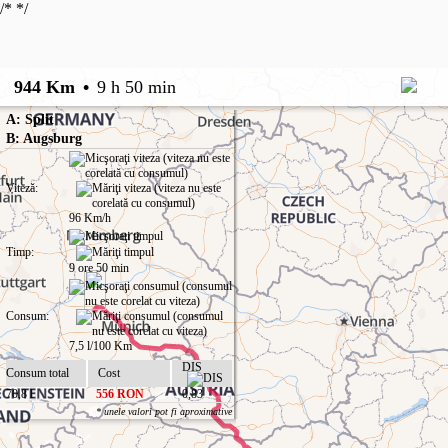
/*
*/
944 Km
•
9 h 50 min
A: Split
B: Augsburg
Viteză:
96 Km/h
Timp:
9 ore 50 min
Consum:
7,5 l/100 Km
DIS
Consum total
Cost
70,8 l
556 RON
0,83
* unele valori pot fi aproximative