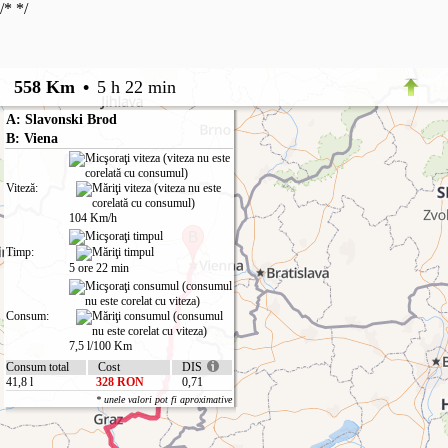
/*
*/
558 Km
•
5 h 22 min
A: Slavonski Brod
B: Viena
Viteză:
104 Km/h
Timp:
5 ore 22 min
Consum:
7,5 l/100 Km
Consum total
Cost
DIS
41,8 l
328 RON
0,71
* unele valori pot fi aproximative