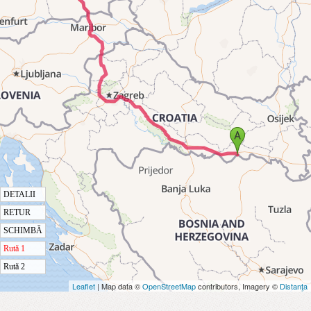
DETALII
RETUR
SCHIMBĂ
Rută 1
Rută 2