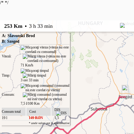
/*
*/
253 Km
•
3 h 33 min
A: Slavonski Brod
B: Szeged
Viteză:
71 Km/h
Timp:
3 ore 33 min
Consum:
7,5 l/100 Km
DIS
Consum total
Cost
19 l
149 RON
1,5
* unele valori pot fi aproximative