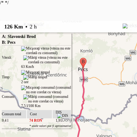
/*
*/
126 Km
•
2 h
A: Slavonski Brod
B: Pecs
Viteză:
63 Km/h
Timp:
2 ore
Consum:
7,5 l/100 Km
DIS
Consum total
Cost
9,4 l
74 RON
1,91
* unele valori pot fi aproximative