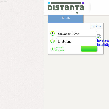
/*
*/
Rută
opţiuni
Adaugă
destinaţie