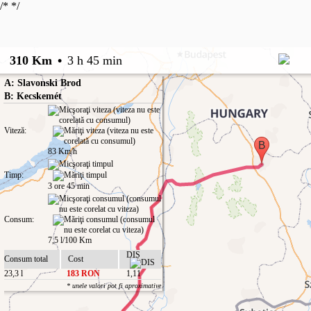
/*
*/
310 Km
•
3 h 45 min
A: Slavonski Brod
B: Kecskemét
Viteză:
83 Km/h
Timp:
3 ore 45 min
Consum:
7,5 l/100 Km
DIS
Consum total
Cost
23,3 l
183 RON
1,11
* unele valori pot fi aproximative