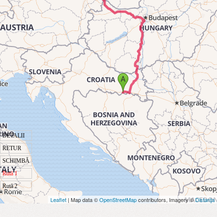
DETALII
RETUR
SCHIMBĂ
Rută 1
Rută 2