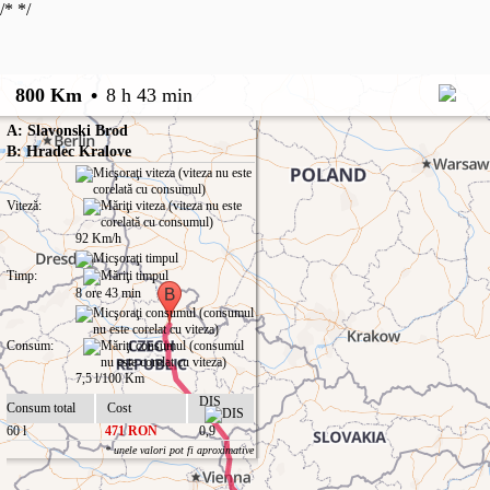
/*
*/
800 Km
•
8 h 43 min
A: Slavonski Brod
B: Hradec Kralove
Viteză:
92 Km/h
Timp:
8 ore 43 min
Consum:
7,5 l/100 Km
DIS
Consum total
Cost
60 l
471 RON
0,9
* unele valori pot fi aproximative