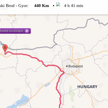
ski Brod
-
Gyor
:
440 Km
•
4 h 41 min
himbă localităţile
tur