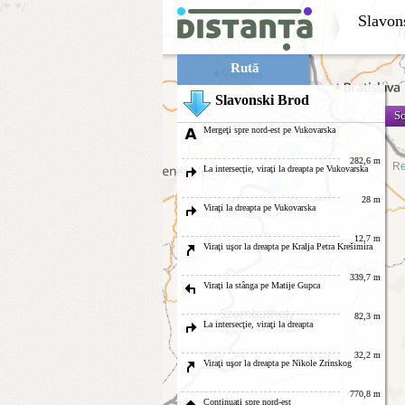
/*
*/
Slavon
Rută
Slavonski Brod
Sc
Mergeţi spre nord-est pe Vukovarska
282,6 m
Re
La intersecţie, viraţi la dreapta pe Vukovarska
28 m
Viraţi la dreapta pe Vukovarska
12,7 m
Viraţi uşor la dreapta pe Kralja Petra Krešimira
339,7 m
Viraţi la stânga pe Matije Gupca
82,3 m
La intersecţie, viraţi la dreapta
32,2 m
Viraţi uşor la dreapta pe Nikole Zrinskog
770,8 m
Continuaţi spre nord-est