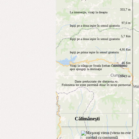
353,7 m
La intersecţie, viraţi la dreapta
97,6 m
Ieşiţi pe a doua ieşire în sensul giratoriu
5,7 Km
Ieşiţi pe a doua ieşire în sensul giratoriu
4,95 Km
Ieşiţi pe prima ieşire în sensul giratoriu
66 Km
Viraţi la stânga pe Strada Șerban Cantacuzino,
apoi ajungeţi la destinaţie
104,9 m
Date prelucrate de distanta.ro.
Folosirea lor este permisă doar în scop personal.
Călimăneşti