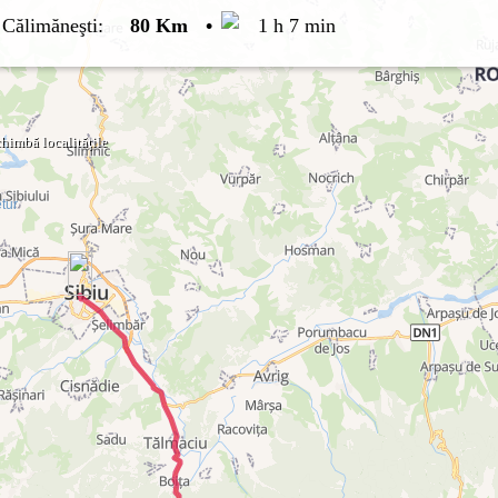
-
Călimăneşti
:
80 Km
•
1 h 7 min
himbă localităţile
tur