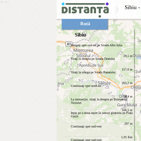
/*
*/
Sibiu
Rută
Sibiu
Sc
Mergeţi spre sud-est pe Strada Alba Iulia
29,5 m
Re
Viraţi la dreapta pe Strada Dealului
117,6 m
Viraţi la stânga pe Strada Banatului
263,2 m
Continuaţi spre nord-est
78,4 m
La intersecţie, viraţi la dreapta pe Bulevardul
Victoriei
168,5 m
Ieşiţi pe a doua ieşire în sensul giratoriu pe Piața
Unirii
207 m
Continuaţi spre sud-vest
1,91 Km
Continuaţi spre sud-vest