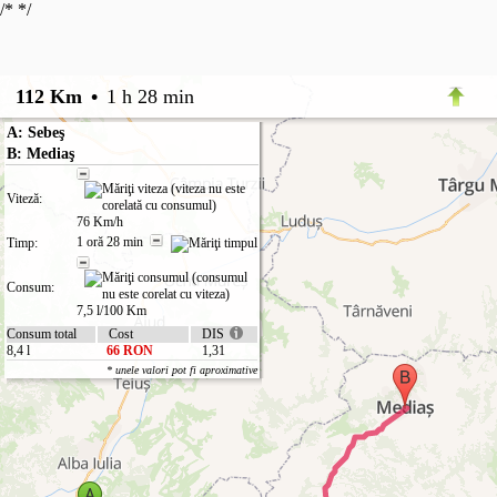
/*
*/
112 Km
•
1 h 28 min
A: Sebeş
B: Mediaş
Viteză:
76 Km/h
1 oră 28 min
Timp:
Consum:
7,5 l/100 Km
Consum total
Cost
DIS
8,4 l
66 RON
1,31
* unele valori pot fi aproximative