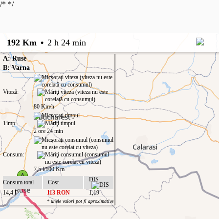
/*
*/
192 Km
•
2 h 24 min
A: Ruse
B: Varna
Viteză:
80 Km/h
Timp:
2 ore 24 min
Consum:
7,5 l/100 Km
DIS
Consum total
Cost
14,4 l
113 RON
1,19
* unele valori pot fi aproximative