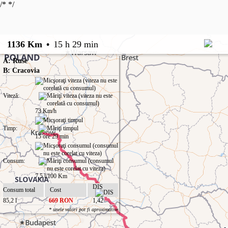
/*
*/
1136 Km
•
15 h 29 min
A: Ruse
B: Cracovia
Viteză:
73 Km/h
Timp:
15 ore 29 min
Consum:
7,5 l/100 Km
DIS
Consum total
Cost
85,2 l
669 RON
1,42
* unele valori pot fi aproximative