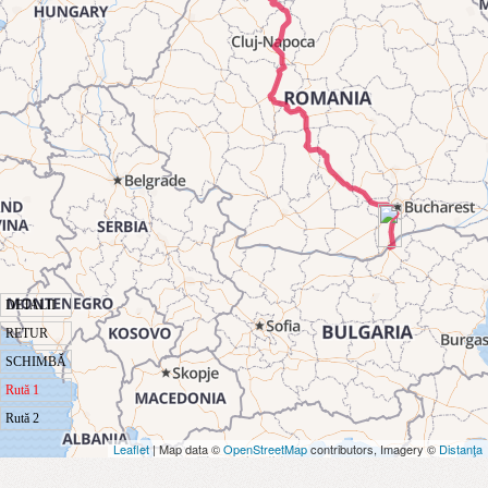
DETALII
RETUR
SCHIMBĂ
Rută 1
Rută 2