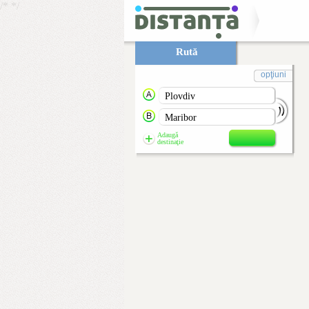
/*
*/
Rută
opţiuni
Adaugă
destinaţie