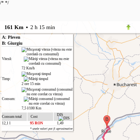
/*
*/
161 Km
•
2 h 15 min
A: Pleven
B: Giurgiu
Viteză:
72 Km/h
Timp:
2 ore 15 min
Consum:
7,5 l/100 Km
DIS
Consum total
Cost
12,1 l
95 RON
1,49
* unele valori pot fi aproximative