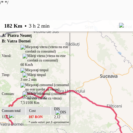
/*
*/
182 Km
•
3 h 2 min
A: Piatra Neamţ
B: Vatra Dornei
Viteză:
60 Km/h
Timp:
3 ore 2 min
Consum:
7,5 l/100 Km
DIS
Consum total
Cost
13,7 l
107 RON
2,12
* unele valori pot fi aproximative