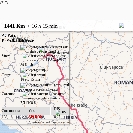
/*
*/
1441 Km
•
16 h 15 min
A: Patra
B: Székesfehérvér
Viteză:
89 Km/h
Timp:
16 ore 15 min
Consum:
7,5 l/100 Km
DIS
Consum total
Cost
108,1 l
849 RON
0,97
* unele valori pot fi aproximative