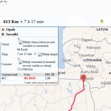
/*
*/
613 Km
•
7 h 17 min
A: Opole
B: Suwalki
Viteză:
84 Km/h
7 ore 17 min
Timp:
Consum:
7,5 l/100 Km
Consum total
Cost
DIS
46 l
361 RON
1,08
* unele valori pot fi aproximative