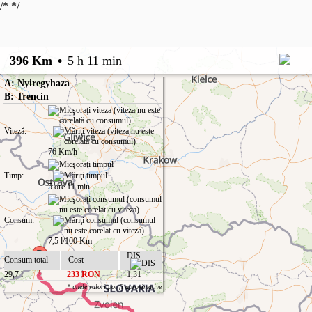
/*
*/
396 Km
•
5 h 11 min
A: Nyiregyhaza
B: Trencín
Viteză:
76 Km/h
Timp:
5 ore 11 min
Consum:
7,5 l/100 Km
DIS
Consum total
Cost
29,7 l
233 RON
1,31
* unele valori pot fi aproximative