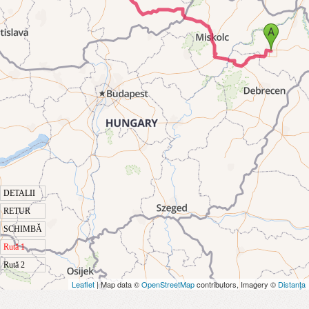
DETALII
RETUR
SCHIMBĂ
Rută 1
Rută 2