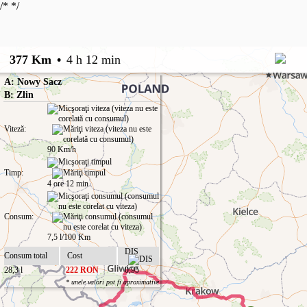
/*
*/
377 Km
•
4 h 12 min
A: Nowy Sacz
B: Zlin
Viteză:
90 Km/h
Timp:
4 ore 12 min
Consum:
7,5 l/100 Km
DIS
Consum total
Cost
28,3 l
222 RON
0,95
* unele valori pot fi aproximative