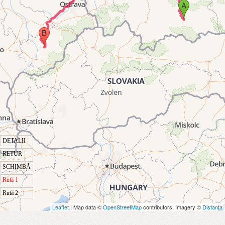
DETALII
RETUR
SCHIMBĂ
Rută 1
Rută 2