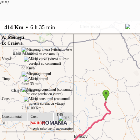
/*
*/
414 Km
•
6 h 35 min
A: Moineşti
B: Craiova
Viteză:
63 Km/h
Timp:
6 ore 35 min
Consum:
7,5 l/100 Km
DIS
Consum total
Cost
31 l
244 RON
1,93
* unele valori pot fi aproximative