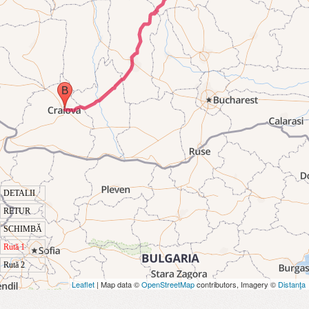
DETALII
RETUR
SCHIMBĂ
Rută 1
Rută 2