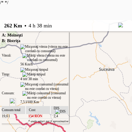
/*
*/
262 Km
•
4 h 38 min
A: Moineşti
B: Bistriţa
Viteză:
56 Km/h
Timp:
4 ore 38 min
Consum:
7,5 l/100 Km
DIS
Consum total
Cost
19,6 l
154 RON
2,4
* unele valori pot fi aproximative