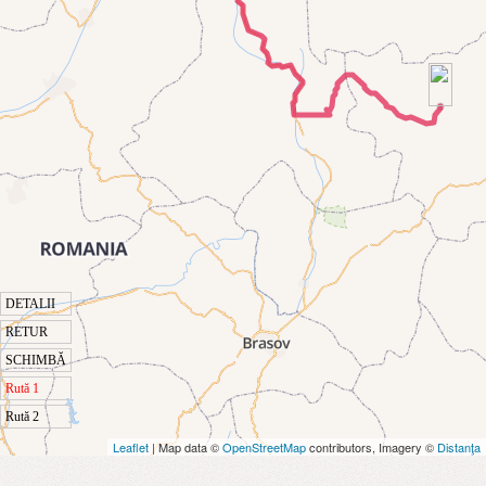
DETALII
RETUR
SCHIMBĂ
Rută 1
Rută 2