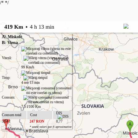
/*
*/
419 Km
•
4 h 13 min
A: Miskolc
B: Viena
Viteză:
99 Km/h
Timp:
4 ore 13 min
Consum:
7,5 l/100 Km
DIS
Consum total
Cost
31,4 l
247 RON
0,77
* unele valori pot fi aproximative