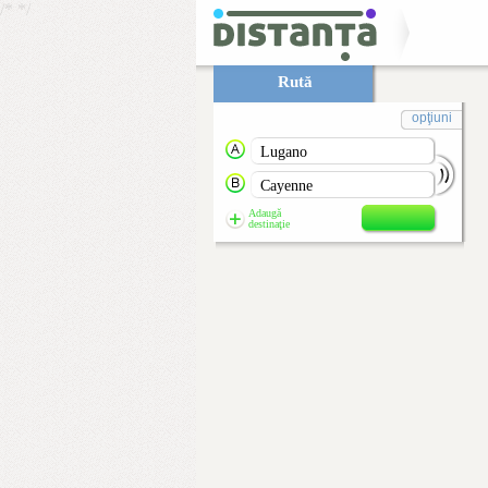
/*
*/
Rută
opţiuni
Adaugă
destinaţie