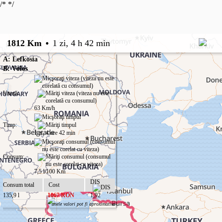
/*
*/
1812 Km
•
1 zi, 4 h 42 min
A: Lefkosia
B: Volos
Viteză:
63 Km/h
Timp:
1 zi, 4 ore 42 min
Consum:
7,5 l/100 Km
DIS
Consum total
Cost
135,9 l
1067 RON
1,92
* unele valori pot fi aproximative