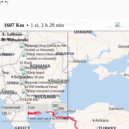
/*
*/
1607 Km
•
1 zi, 2 h 28 min
A: Lefkosia
B: Thessaloniki
Viteză:
61 Km/h
Timp:
1 zi, 2 ore 28 min
Consum:
7,5 l/100 Km
DIS
Consum total
Cost
120,5 l
946 RON
2,07
* unele valori pot fi aproximative