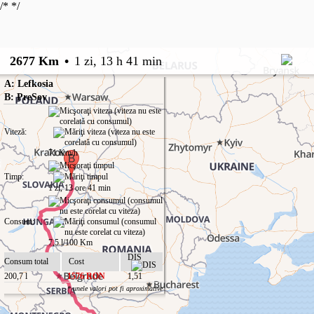
/*
*/
2677 Km
•
1 zi, 13 h 41 min
A: Lefkosia
B: PreSov
Viteză:
71 Km/h
Timp:
1 zi, 13 ore 41 min
Consum:
7,5 l/100 Km
DIS
Consum total
Cost
200,7 l
1576 RON
1,51
* unele valori pot fi aproximative