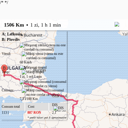
/*
*/
1506 Km
•
1 zi, 1 h 1 min
A: Lefkosia
B: Plovdiv
Viteză:
60 Km/h
Timp:
1 zi, 1 oră 1 min
Consum:
7,5 l/100 Km
DIS
Consum total
Cost
113 l
887 RON
2,1
* unele valori pot fi aproximative